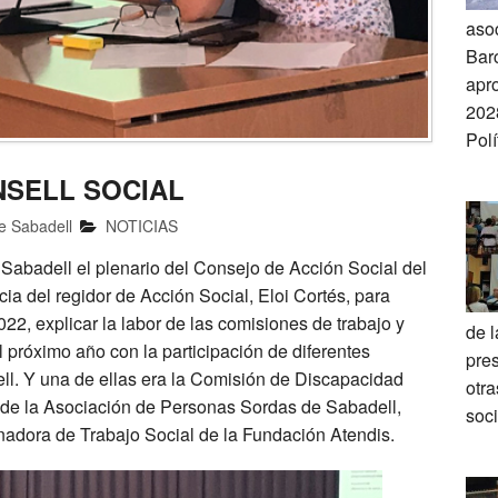
asoc
Barc
apr
202
Pol
NSELL SOCIAL
e Sabadell
NOTICIAS
 Sabadell el plenario del Consejo de Acción Social del
a del regidor de Acción Social, Eloi Cortés, para
2, explicar la labor de las comisiones de trabajo y
de 
l próximo año con la participación de diferentes
pre
ll. Y una de ellas era la Comisión de Discapacidad
otr
 de la Asociación de Personas Sordas de Sabadell,
soc
nadora de Trabajo Social de la Fundación Atendis.