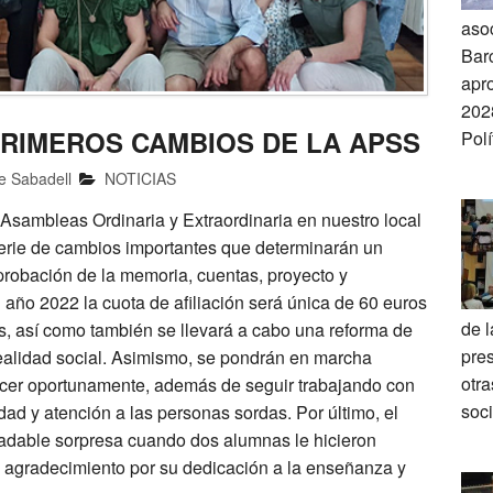
asoc
Barc
apr
202
RIMEROS CAMBIOS DE LA APSS
Pol
e Sabadell
NOTICIAS
 Asambleas Ordinaria y Extraordinaria en nuestro local
erie de cambios importantes que determinarán un
probación de la memoria, cuentas, proyecto y
 año 2022 la cuota de afiliación será única de 60 euros
de 
dos, así como también se llevará a cabo una reforma de
pre
realidad social. Asimismo, se pondrán en marcha
otr
cer oportunamente, además de seguir trabajando con
soc
idad y atención a las personas sordas. Por último, el
radable sorpresa cuando dos alumnas le hicieron
 agradecimiento por su dedicación a la enseñanza y