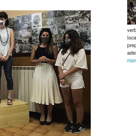
ver
loca
pre
ade
mor